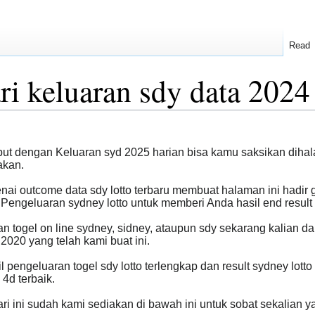
Read
ari keluaran sdy data 202
ut dengan Keluaran syd 2025 harian bisa kamu saksikan dihalama
akan.
ai outcome data sdy lotto terbaru membuat halaman ini hadir 
engeluaran sydney lotto untuk memberi Anda hasil end result
an togel on line sydney, sidney, ataupun sdy sekarang kalian 
020 yang telah kami buat ini.
pengeluaran togel sdy lotto terlengkap dan result sydney lotto 
 4d terbaik.
ri ini sudah kami sediakan di bawah ini untuk sobat sekalian ya