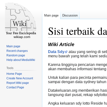
Main page
Discussion
Sisi terbaik d
wikiap.com
Wiki Article
Main page
Recent changes
Data Sdy
atau yang sering di seb
Random page
menu bawah yang telah kami sedi
Help about MediaWiki
Karena tingginya pencarian mengen
Tools
akan membahas informasi tentang P
Home Page
Untuk kalian para pecinta permain
Create New Account
sampai dengan data sydney tahun 2
Report Wiki page
Contact Page
Datakeluaran.org memberikan hasil 
langsung dari pusat, rekap sdylotto
Angka keluaran sdy lotto Reside ha